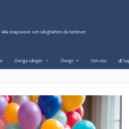
 Alla snapsvisor och sånghäften du behöver
or
Övriga sånger
Övrigt
Om oss
💰 Su