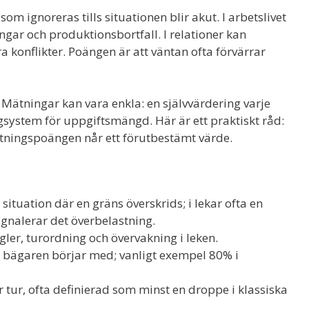
om ignoreras tills situationen blir akut. I arbetslivet
ingar och produktionsbortfall. I relationer kan
 konflikter. Poängen är att väntan ofta förvärrar
Mätningar kan vara enkla: en självvärdering varje
ngsystem för uppgiftsmängd. Här är ett praktiskt råd:
stningspoängen når ett förutbestämt värde.
situation där en gräns överskrids; i lekar ofta en
ignalerar det överbelastning.
ler, turordning och övervakning i leken.
n bägaren börjar med; vanligt exempel 80% i
tur, ofta definierad som minst en droppe i klassiska