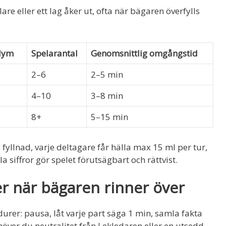
lare eller ett lag åker ut, ofta när bägaren överfylls
lym
Spelarantal
Genomsnittlig omgångstid
2–6
2–5 min
4–10
3–8 min
8+
5–15 min
yllnad, varje deltagare får hälla max 15 ml per tur,
a siffror gör spelet förutsägbart och rättvist.
r när bägaren rinner över
urer: pausa, låt varje part säga 1 min, samla fakta
höver du neutralitet från Lekledaren eller en utsedd