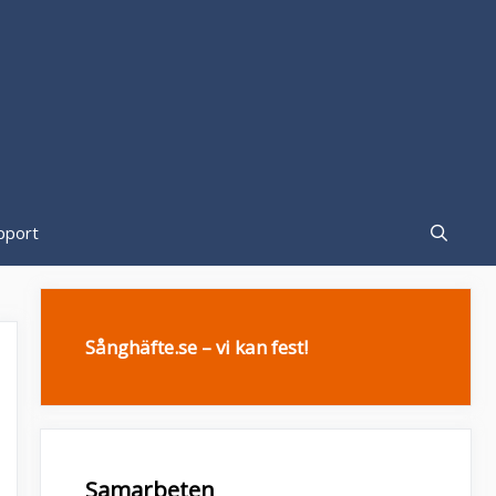
pport
Sånghäfte.se – vi kan fest!
Samarbeten