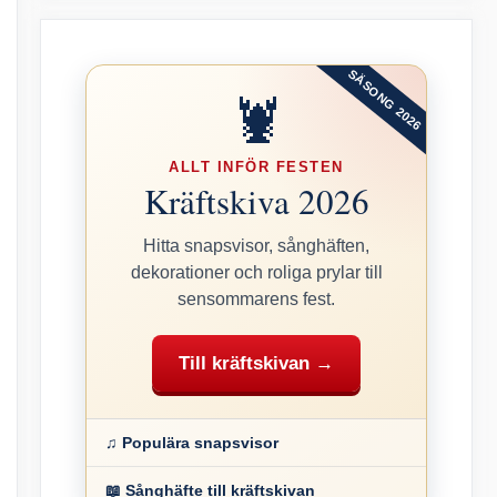
SÄSONG 2026
🦞
ALLT INFÖR FESTEN
Kräftskiva 2026
Hitta snapsvisor, sånghäften,
dekorationer och roliga prylar till
sensommarens fest.
Till kräftskivan →
♫ Populära snapsvisor
📖 Sånghäfte till kräftskivan