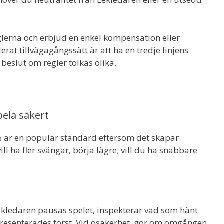
eglerna och erbjud en enkel kompensation eller
at tillvägagångssätt är att ha en tredje linjens
 beslut om regler tolkas olika.
pela säkert
% är en populär standard eftersom det skapar
ill ha fler svängar, börja lägre; vill du ha snabbare
 Lekledaren pausas spelet, inspekterar vad som hänt
 presenterades först. Vid osäkerhet, gör om omgången