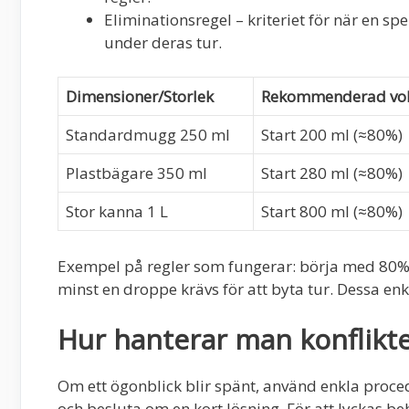
Eliminationsregel – kriteriet för när en spe
under deras tur.
Dimensioner/Storlek
Rekommenderad vo
Standardmugg 250 ml
Start 200 ml (≈80%)
Plastbägare 350 ml
Start 280 ml (≈80%)
Stor kanna 1 L
Start 800 ml (≈80%)
Exempel på regler som fungerar: börja med 80% f
minst en droppe krävs för att byta tur. Dessa enkl
Hur hanterar man konflikte
Om ett ögonblick blir spänt, använd enkla proced
och besluta om en kort lösning. För att lyckas be