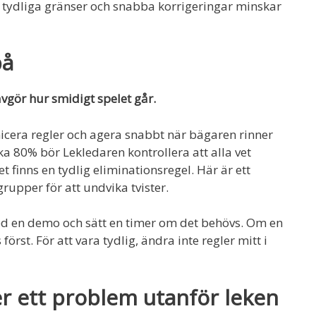
 tydliga gränser och snabba korrigeringar minskar
på
gör hur smidigt spelet går.
nicera regler och agera snabbt när bägaren rinner
rka 80% bör Lekledaren kontrollera att alla vet
t finns en tydlig eliminationsregel. Här är ett
grupper för att undvika tvister.
med en demo och sätt en timer om det behövs. Om en
rst. För att vara tydlig, ändra inte regler mitt i
er ett problem utanför leken