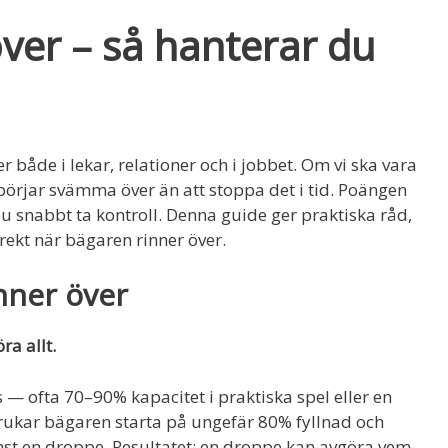
ver – så hanterar du
r både i lekar, relationer och i jobbet. Om vi ska vara
t börjar svämma över än att stoppa det i tid. Poängen
du snabbt ta kontroll. Denna guide ger praktiska råd,
irekt när bägaren rinner över.
nner över
ra allt.
 — ofta 70–90% kapacitet i praktiska spel eller en
 brukar bägaren starta på ungefär 80% fyllnad och
inst en droppe. Resultatet: en droppe kan avgöra vem