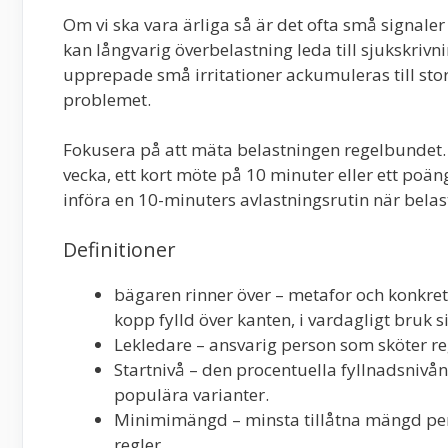
Om vi ska vara ärliga så är det ofta små signaler s
kan långvarig överbelastning leda till sjukskrivn
upprepade små irritationer ackumuleras till stora
problemet.
Fokusera på att mäta belastningen regelbundet. 
vecka, ett kort möte på 10 minuter eller ett poä
införa en 10-minuters avlastningsrutin när bela
Definitioner
bägaren rinner över – metafor och konkret 
kopp fylld över kanten, i vardagligt bruk s
Lekledare – ansvarig person som sköter reg
Startnivå – den procentuella fyllnadsnivå
populära varianter.
Minimimängd – minsta tillåtna mängd per 
regler.