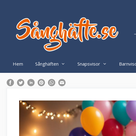
Hoppa
till
innehåll
–
Hem
Sånghäften
Snapsvisor
Barnvis