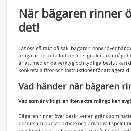
När bägaren rinner ö
det!
Låt oss gå rakt på sak: bägaren rinner över hände
ärliga är det ofta lättare att signalera när någo
är att med enkla verktyg och tydliga beslut kan 
konkreta siffror och instruktioner för att agera d
Vad händer när bägaren ri
Vad som är viktigt: en liten extra mängd kan avgö
Bägaren rinner över beskriver en gräns som nåtts
beslutsam punkt i arbete och privatliv. I spelet
regeln ofta vara att varje spelare måste hälla m