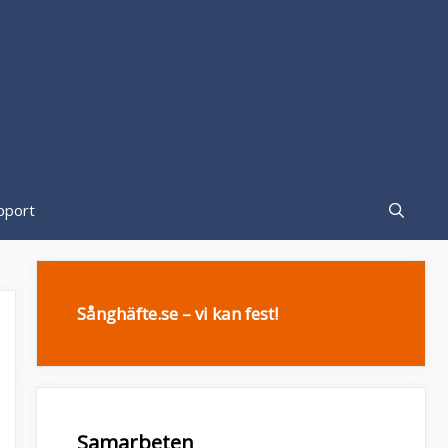
pport
Sånghäfte.se – vi kan fest!
Samarbeten