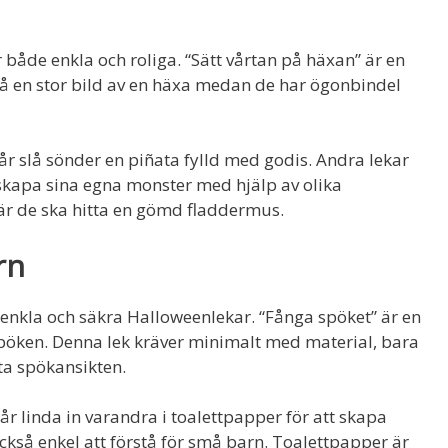
både enkla och roliga. “Sätt vårtan på häxan” är en
på en stor bild av en häxa medan de har ögonbindel
r slå sönder en piñata fylld med godis. Andra lekar
 skapa sina egna monster med hjälp av olika
är de ska hitta en gömd fladdermus.
rn
ja enkla och säkra Halloweenlekar. “Fånga spöket” är en
spöken. Denna lek kräver minimalt med material, bara
ita spökansikten.
r linda in varandra i toalettpapper för att skapa
också enkel att förstå för små barn. Toalettpapper är