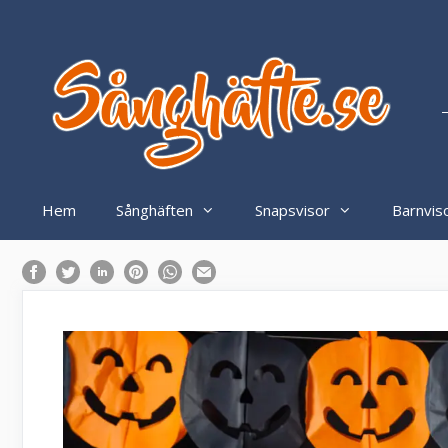
Hoppa
till
innehåll
–
Hem
Sånghäften
Snapsvisor
Barnvis