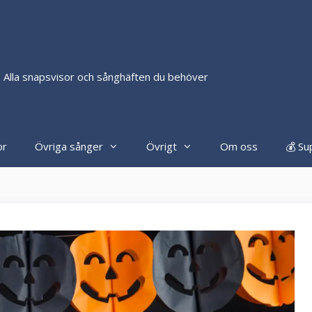
 Alla snapsvisor och sånghäften du behöver
or
Övriga sånger
Övrigt
Om oss
💰 Su