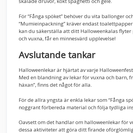
skalade druvor, kokt spaghetti och gelé.
För “Fånga spöket” behöver du vita ballonger och 
“Mumieinpackning” kräver endast toalettpapper.
kan du säkerställa att ditt Halloweenkalas flyte
och vuxna, får en minnesvärd upplevelse!
Avslutande tankar
Halloweenlekar är hjärtat av varje Halloweenfes
Med en blandning av lekar för vuxna och barn, fr
häxan”, finns det något för alla.
För de allra yngsta är enkla lekar som “Fånga s
noggrant förbereda material och följa tydliga ins
Oavsett om det handlar om halloweenlekar för vu
dessa aktiviteter att göra ditt firande oförglömlig