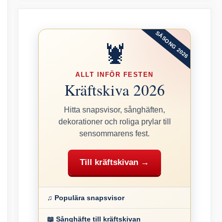
SÄSONG 2026
🦞
ALLT INFÖR FESTEN
Kräftskiva 2026
Hitta snapsvisor, sånghäften,
dekorationer och roliga prylar till
sensommarens fest.
Till kräftskivan →
♫ Populära snapsvisor
📖 Sånghäfte till kräftskivan