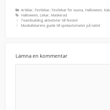
Kategorier
Artiklar
,
Festlekar
,
Festlekar för vuxna
,
Halloween
,
Kal
Etiketter
Halloween
,
Lekar
,
Maskerad
Teambuilding aktiviteter till festen!
Musikälskarens guide till spelautomater på nätet
Lämna en kommentar
Kommentar