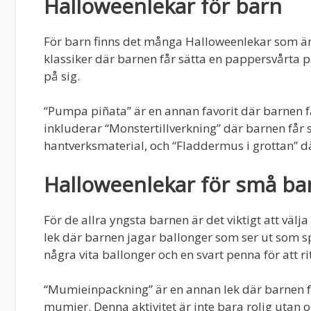
Halloweenlekar för barn
För barn finns det många Halloweenlekar som är 
klassiker där barnen får sätta en pappersvårta 
på sig.
“Pumpa piñata” är en annan favorit där barnen få
inkluderar “Monstertillverkning” där barnen får
hantverksmaterial, och “Fladdermus i grottan” d
Halloweenlekar för små ba
För de allra yngsta barnen är det viktigt att väl
lek där barnen jagar ballonger som ser ut som 
några vita ballonger och en svart penna för att r
“Mumieinpackning” är en annan lek där barnen få
mumier. Denna aktivitet är inte bara rolig utan 