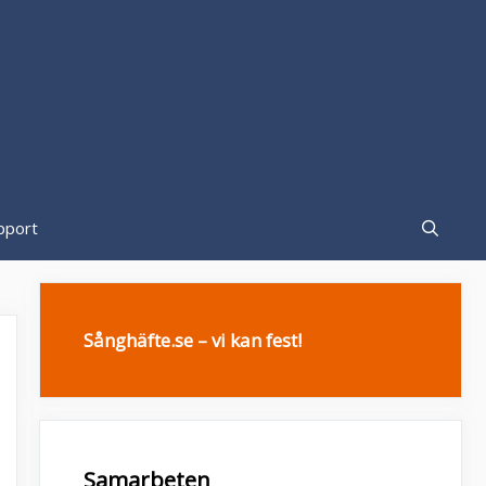
pport
Sånghäfte.se – vi kan fest!
Samarbeten