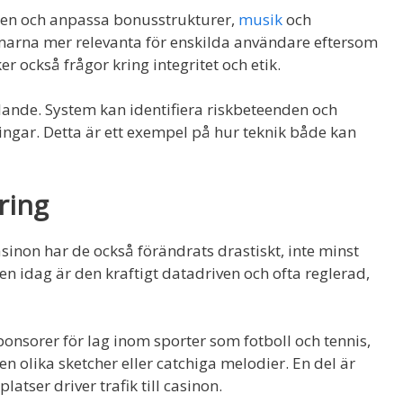
en och anpassa bonusstrukturer,
musik
och
marna mer relevanta för enskilda användare eftersom
er också frågor kring integritet och etik.
lande. System kan identifiera riskbeteenden och
ingar. Detta är ett exempel på hur teknik både kan
ring
inon har de också förändrats drastiskt, inte minst
n idag är den kraftigt datadriven och ofta reglerad,
sponsorer för lag inom sporter som fotboll och tennis,
 olika sketcher eller catchiga melodier. En del är
atser driver trafik till casinon.