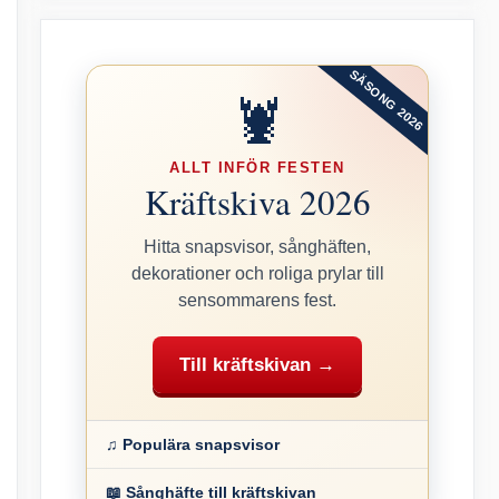
SÄSONG 2026
🦞
ALLT INFÖR FESTEN
Kräftskiva 2026
Hitta snapsvisor, sånghäften,
dekorationer och roliga prylar till
sensommarens fest.
Till kräftskivan →
♫ Populära snapsvisor
📖 Sånghäfte till kräftskivan