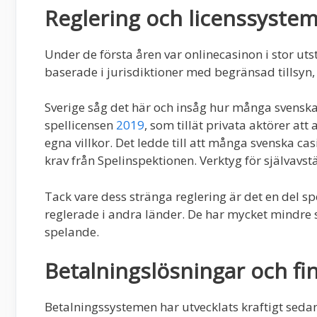
Reglering och licenssyste
Under de första åren var onlinecasinon i stor u
baserade i jurisdiktioner med begränsad tillsyn, 
Sverige såg det här och insåg hur många svensk
spellicensen
2019
, som tillät privata aktörer att
egna villkor. Det ledde till att många svenska ca
krav från Spelinspektionen. Verktyg för självavst
Tack vare dess stränga reglering är det en del s
reglerade i andra länder. De har mycket mindre 
spelande.
Betalningslösningar och fin
Betalningssystemen har utvecklats kraftigt sedan