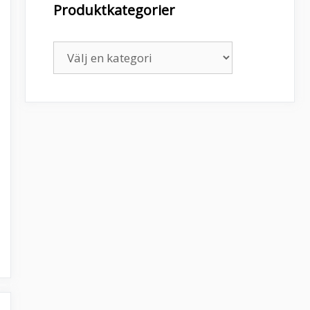
Produktkategorier