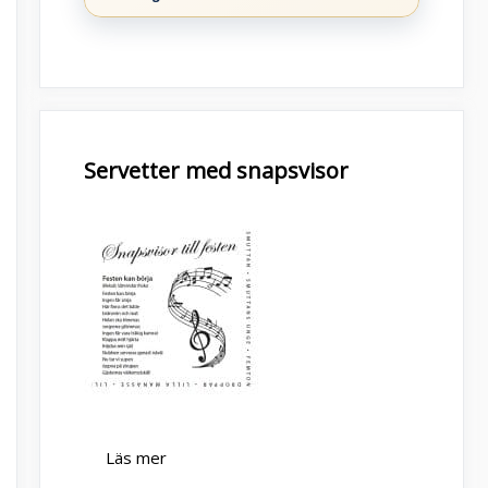
Servetter med snapsvisor
Läs mer