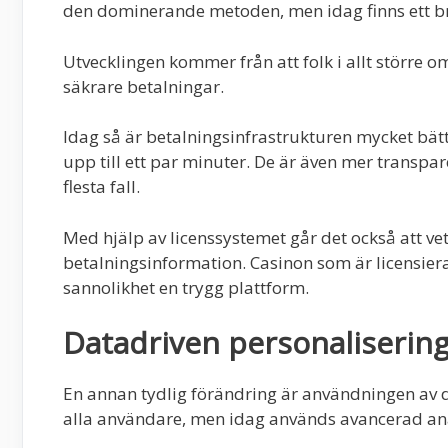
den dominerande metoden, men idag finns ett bre
Utvecklingen kommer från att folk i allt större 
säkrare betalningar.
Idag så är betalningsinfrastrukturen mycket bätt
upp till ett par minuter. De är även mer transpar
flesta fall.
Med hjälp av licenssystemet går det också att vet
betalningsinformation. Casinon som är licensier
sannolikhet en trygg plattform.
Datadriven personaliserin
En annan tydlig förändring är användningen av d
alla användare, men idag används avancerad ana