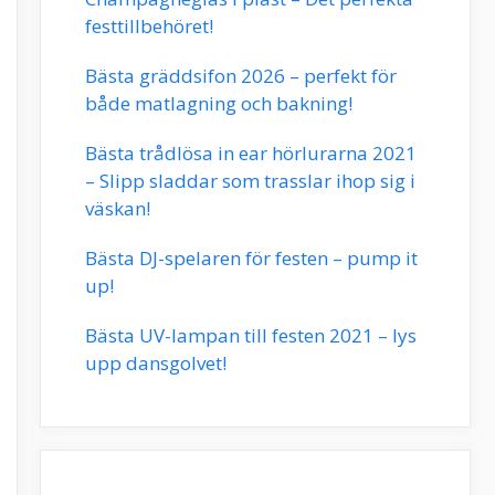
festtillbehöret!
Bästa gräddsifon 2026 – perfekt för
både matlagning och bakning!
Bästa trådlösa in ear hörlurarna 2021
– Slipp sladdar som trasslar ihop sig i
väskan!
Bästa DJ-spelaren för festen – pump it
up!
Bästa UV-lampan till festen 2021 – lys
upp dansgolvet!