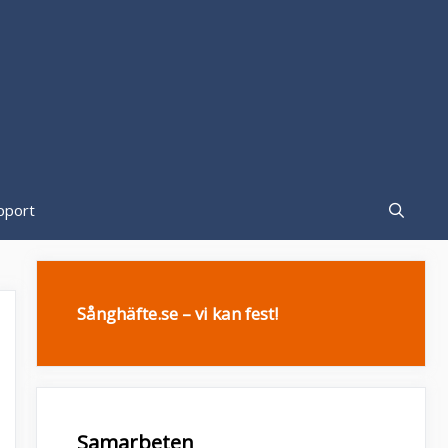
pport
Sånghäfte.se – vi kan fest!
Samarbeten