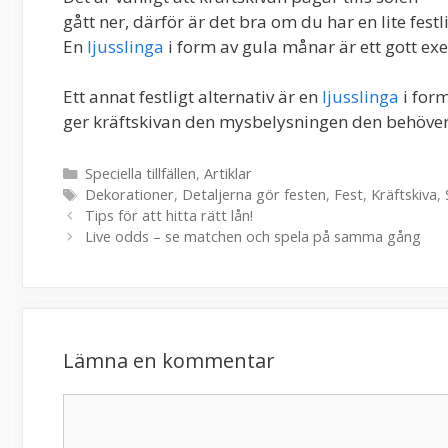
gått ner, därför är det bra om du har en lite fes
En
ljusslinga
i form av gula månar är ett gott e
Ett annat festligt alternativ är en
ljusslinga
i form
ger kräftskivan den mysbelysningen den behöve
Kategorier
Speciella tillfällen
,
Artiklar
Etiketter
Dekorationer
,
Detaljerna gör festen
,
Fest
,
Kräftskiva
,
Tips för att hitta rätt lån!
Live odds – se matchen och spela på samma gång
Lämna en kommentar
Kommentar