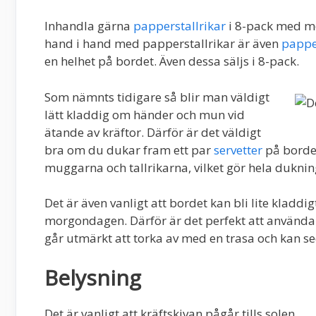
Inhandla gärna
papperstallrikar
i 8-pack med mo
hand i hand med papperstallrikar är även
papp
en helhet på bordet. Även dessa säljs i 8-pack.
Som nämnts tidigare så blir man väldigt
lätt kladdig om händer och mun vid
ätande av kräftor. Därför är det väldigt
bra om du dukar fram ett par
servetter
på borde
muggarna och tallrikarna, vilket gör hela dukni
Det är även vanligt att bordet kan bli lite kladdi
morgondagen. Därför är det perfekt att använda 
går utmärkt att torka av med en trasa och kan se
Belysning
Det är vanligt att kräftskivan pågår tills solen