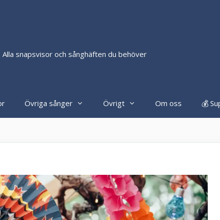
 Alla snapsvisor och sånghäften du behöver
or
Övriga sånger
Övrigt
Om oss
💰 Su