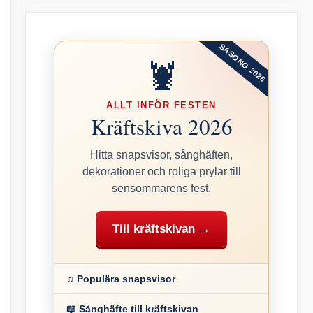
SÄSONG 2026
🦞
ALLT INFÖR FESTEN
Kräftskiva 2026
Hitta snapsvisor, sånghäften,
dekorationer och roliga prylar till
sensommarens fest.
Till kräftskivan →
♫ Populära snapsvisor
📖 Sånghäfte till kräftskivan