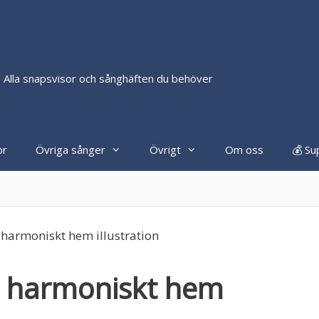
 Alla snapsvisor och sånghäften du behöver
or
Övriga sånger
Övrigt
Om oss
💰 Su
tt harmoniskt hem