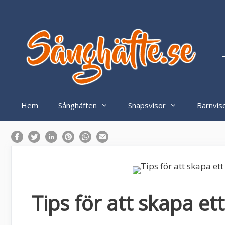
Hoppa
till
innehåll
–
Hem
Sånghäften
Snapsvisor
Barnvis
Tips för att skapa e