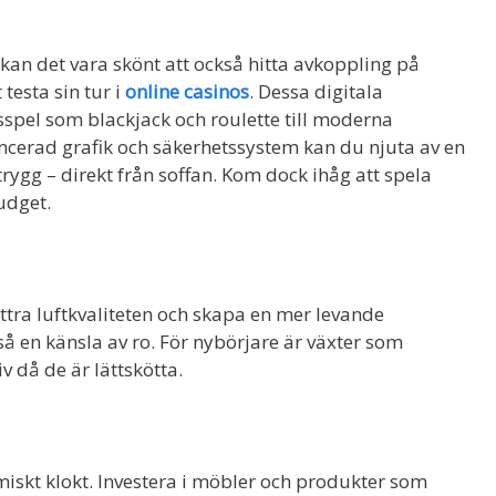
n det vara skönt att också hitta avkoppling på
testa sin tur i
online casinos
. Dessa digitala
dsspel som blackjack och roulette till moderna
erad grafik och säkerhetssystem kan du njuta av en
ygg – direkt från soffan. Kom dock ihåg att spela
udget.
bättra luftkvaliteten och skapa en mer levande
så en känsla av ro. För nybörjare är växter som
v då de är lättskötta.
miskt klokt. Investera i möbler och produkter som