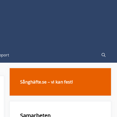
pport
Sånghäfte.se – vi kan fest!
Samarbeten