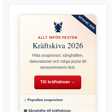
SÄSONG 2026
🦞
ALLT INFÖR FESTEN
Kräftskiva 2026
Hitta snapsvisor, sånghäften,
dekorationer och roliga prylar till
sensommarens fest.
Till kräftskivan →
♫ Populära snapsvisor
📖 Sånghäfte till kräftskivan