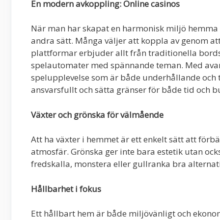
En modern avkoppling: Online casinos
När man har skapat en harmonisk miljö hemma ka
andra sätt. Många väljer att koppla av genom att 
plattformar erbjuder allt från traditionella bor
spelautomater med spännande teman. Med avanc
spelupplevelse som är både underhållande och tr
ansvarsfullt och sätta gränser för både tid och b
Växter och grönska för välmående
Att ha växter i hemmet är ett enkelt sätt att för
atmosfär. Grönska ger inte bara estetik utan ock
fredskalla, monstera eller gullranka bra alternati
Hållbarhet i fokus
Ett hållbart hem är både miljövänligt och ekono