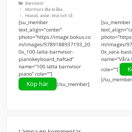
Kategorier
Barnvisor
Mormors lilla kråka
Huvud, axlar, knä och tå
[su_member
[su_member
text_align=”center”
text_align=”c
photo=”https://image.bokus.co
photo=”https
m/images/9789188937193_20
m/images/9
0x_100-latta-barnvisor-
0x_vara-bast
pianokeyboard_haftad”
name=”Våra B
name=”100 lätta barnvisor
K
role=””]
piano” role=””]
[/su_member
Köp här
[/su_member]
Lämna en kommentar