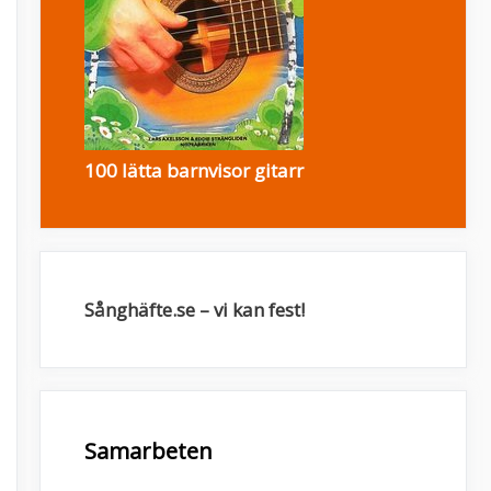
100 lätta barnvisor gitarr
Sånghäfte.se – vi kan fest!
Samarbeten