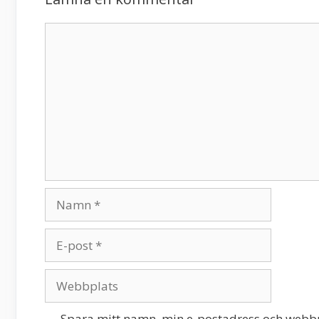
Kommentar
Namn
E-
post
Webbplats
Spara mitt namn, min e-postadress och webbpl