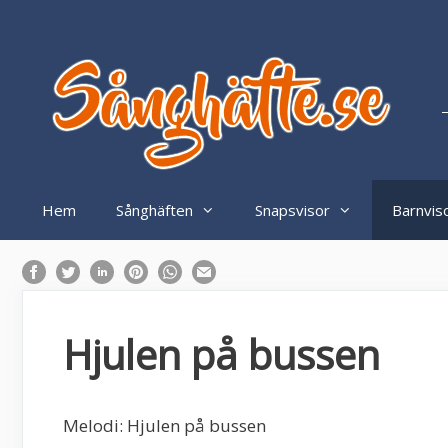
Hoppa
till
innehåll
–
Hem
Sånghäften
Snapsvisor
Barnvis
Hjulen på bussen
Melodi: Hjulen på bussen