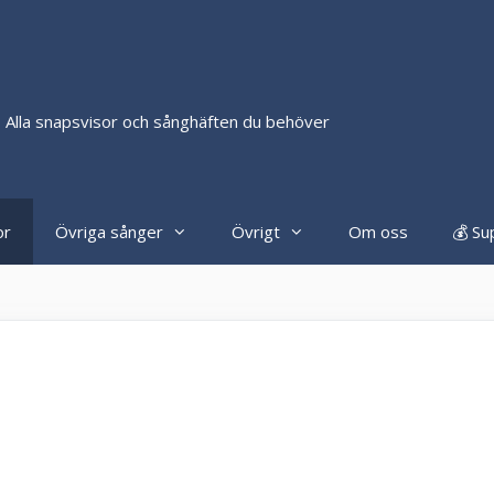
 Alla snapsvisor och sånghäften du behöver
or
Övriga sånger
Övrigt
Om oss
💰 Su