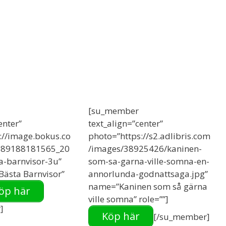
[su_member
enter”
text_align=”center”
://image.bokus.co
photo=”https://s2.adlibris.com
789188181565_20
/images/38925426/kaninen-
a-barnvisor-3u”
som-sa-garna-ville-somna-en-
ästa Barnvisor”
annorlunda-godnattsaga.jpg”
name=”Kaninen som så gärna
öp här
ville somna” role=””]
]
Köp här
[/su_member]