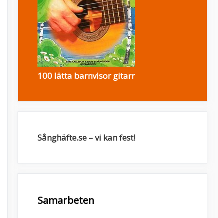
100 lätta barnvisor gitarr
Sånghäfte.se – vi kan fest!
Samarbeten