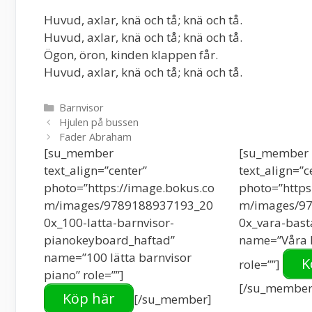
Huvud, axlar, knä och tå; knä och tå.
Huvud, axlar, knä och tå; knä och tå.
Ögon, öron, kinden klappen får.
Huvud, axlar, knä och tå; knä och tå.
Kategorier
Barnvisor
Hjulen på bussen
Fader Abraham
[su_member
[su_member
text_align=”center”
text_align=”c
photo=”https://image.bokus.co
photo=”https
m/images/9789188937193_20
m/images/9
0x_100-latta-barnvisor-
0x_vara-bast
pianokeyboard_haftad”
name=”Våra B
name=”100 lätta barnvisor
K
role=””]
piano” role=””]
[/su_member
Köp här
[/su_member]