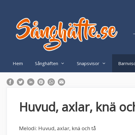
Hoppa
till
innehåll
–
Hem
Sånghäften
Snapsvisor
Barnvis
Huvud, axlar, knä oc
Melodi: Huvud, axlar, knä och tå