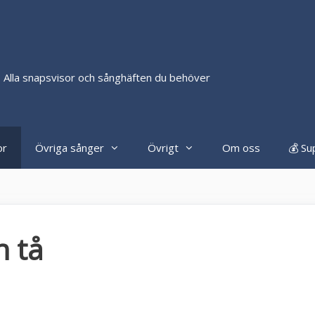
 Alla snapsvisor och sånghäften du behöver
or
Övriga sånger
Övrigt
Om oss
💰 Su
h tå