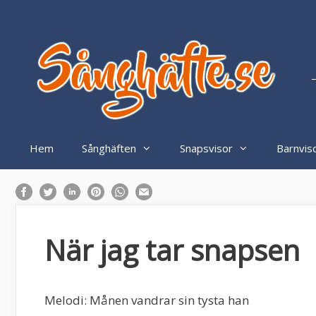
Hoppa
till
innehåll
–
Hem
Sånghäften
Snapsvisor
Barnvis
När jag tar snapsen
Melodi: Månen vandrar sin tysta han