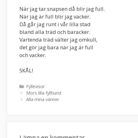
När jag tar snapsen då blir jag full.
När jag är full blir jag vacker.
Då går jag runt i vår lilla stad
bland alla träd och baracker.
Vartenda träd välter jag omkull,
det gör jag bara när jag är full
och vacker.
SKÅL!
Kategorier
Fyllevisor
Mors lilla fyllhund
Alla mina vänner
Lämna en kommentar