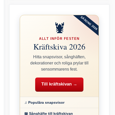
SÄSONG 2026
🦞
ALLT INFÖR FESTEN
Kräftskiva 2026
Hitta snapsvisor, sånghäften,
dekorationer och roliga prylar till
sensommarens fest.
Till kräftskivan →
♫ Populära snapsvisor
📖 Sånghäfte till kräftskivan