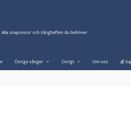
 Alla snapsvisor och sånghäften du behöver
or
Övriga sånger
Övrigt
Om oss
💰 Su