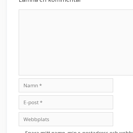
Kommentar
Namn
E-
post
Webbplats
Spara mitt namn, min e-postadress och webbpl