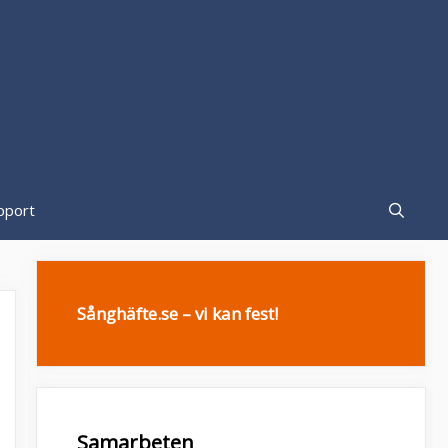
pport
Sånghäfte.se – vi kan fest!
Samarbeten